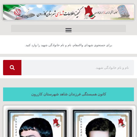
برای جستجوی شهدای والامقام، نام و نام خانوادگی شهید را وارد کنید.
کانون همبستگی فرزندان شاهد شهرستان کازرون