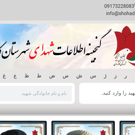
09173228083
info@shohada
ر
ز
ژ
س
ش
ص
ض
ط
ظ
ع
غ
 را وارد کنید.