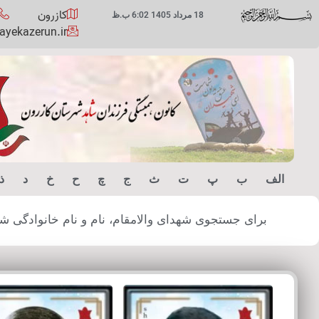
کازرون
18 مرداد 1405 6:02 ب.ظ
yekazerun.ir
الف
ب
پ
ت
ث
ج
چ
ح
خ
د
ذ
برای جستجوی شهدای والامقام، نام و نام خانوادگی شهید