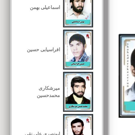
اسماعیلی بهمن
افراسیابی حسین
میرشکاری
محمدحسین
ابونصری علی نقی