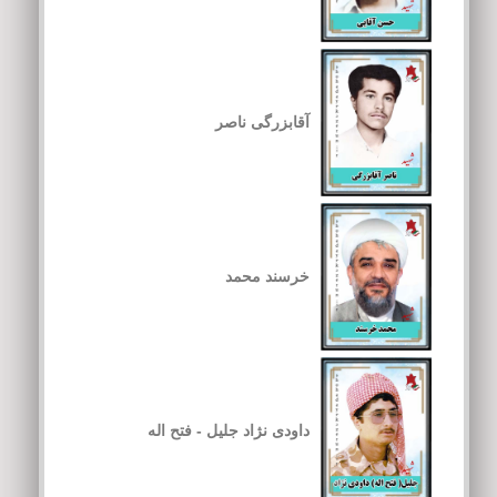
آقابزرگی ناصر
خرسند محمد
داودی نژاد جلیل - فتح اله