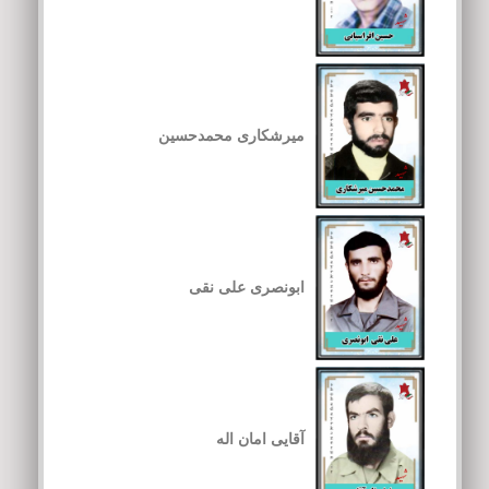
میرشکاری محمدحسین
ابونصری علی نقی
آقایی امان اله