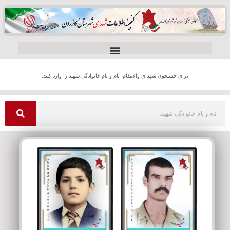
برای جستجوی شهدای والامقام، نام و نام خانوادگی شهید را وارد کنید.