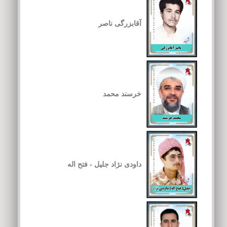
آقابزرگی ناصر
خرسند محمد
داودی نژاد جلیل - فتح اله