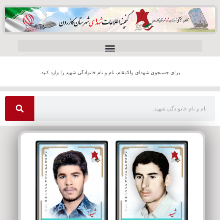
برای جستجوی شهدای والامقام، نام و نام خانوادگی شهید را وارد کنید.