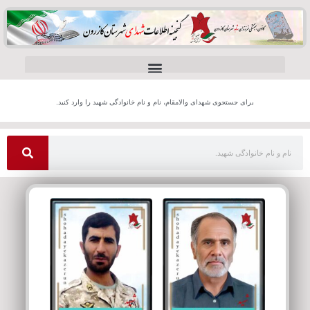
برای جستجوی شهدای والامقام، نام و نام خانوادگی شهید را وارد کنید.