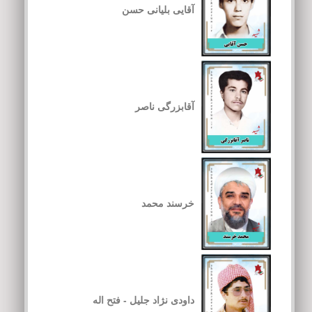
آقایی بلیانی حسن
آقابزرگی ناصر
خرسند محمد
داودی نژاد جلیل - فتح اله