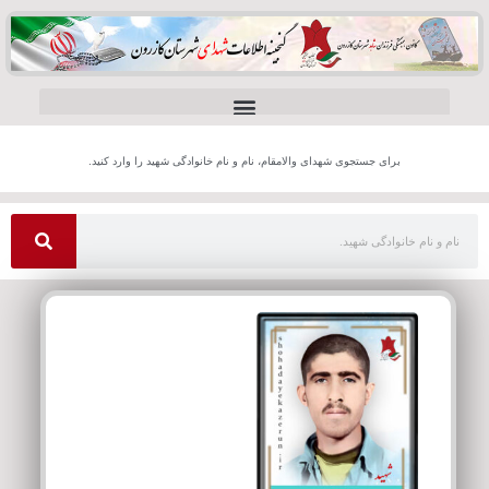
برای جستجوی شهدای والامقام، نام و نام خانوادگی شهید را وارد کنید.