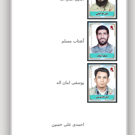
آشتاب مسلم
یوسفی امان اله
احمدی علی حسین