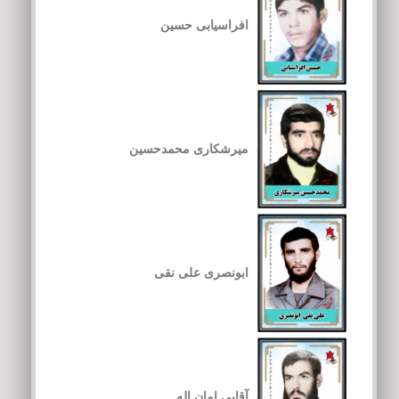
افراسیابی حسین
میرشکاری محمدحسین
ابونصری علی نقی
آقایی امان اله