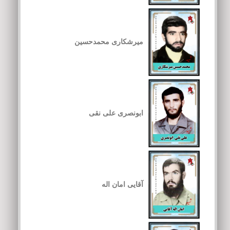
میرشکاری محمدحسین
ابونصری علی نقی
آقایی امان اله