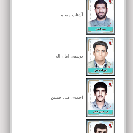
آشتاب مسلم
یوسفی امان اله
احمدی علی حسین