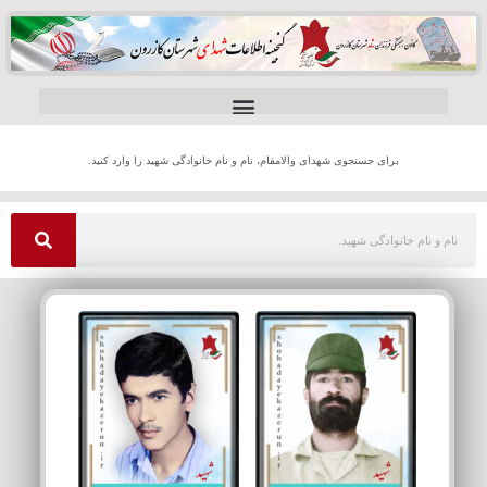
برای جستجوی شهدای والامقام، نام و نام خانوادگی شهید را وارد کنید.