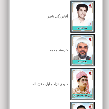
آقابزرگی ناصر
خرسند محمد
داودی نژاد جلیل - فتح اله