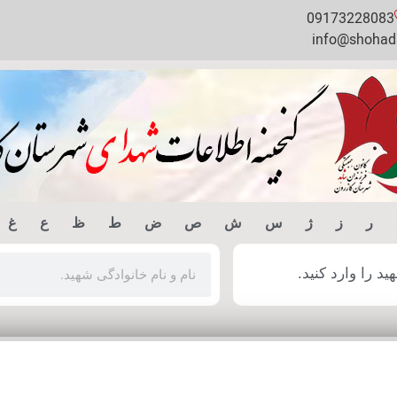
09173228083
info@shohada
ر
ز
ژ
س
ش
ص
ض
ط
ظ
ع
غ
 را وارد کنید.