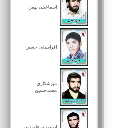
اسماعیلی بهمن
افراسیابی حسین
میرشکاری
محمدحسین
ابونصری علی نقی