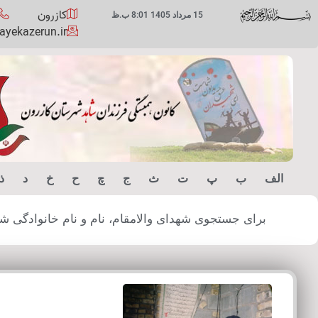
کازرون
15 مرداد 1405 8:01 ب.ظ
yekazerun.ir
الف
ب
پ
ت
ث
ج
چ
ح
خ
د
ذ
برای جستجوی شهدای والامقام، نام و نام خانوادگی شهید