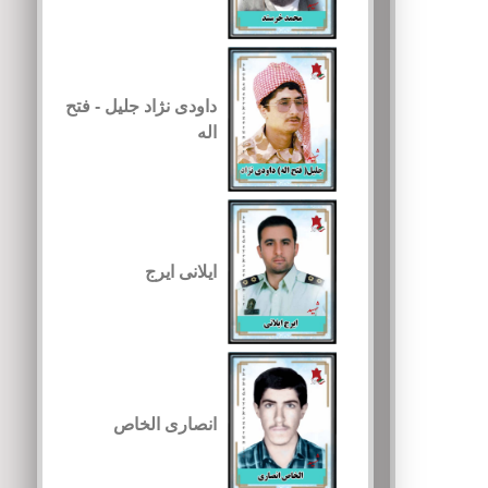
داودی نژاد جلیل - فتح
اله
ایلانی ایرج
انصاری الخاص