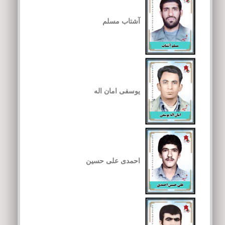
آشتاب مسلم
یوسفی امان اله
احمدی علی حسین