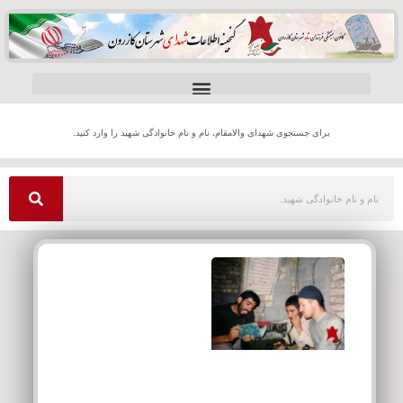
برای جستجوی شهدای والامقام، نام و نام خانوادگی شهید را وارد کنید.