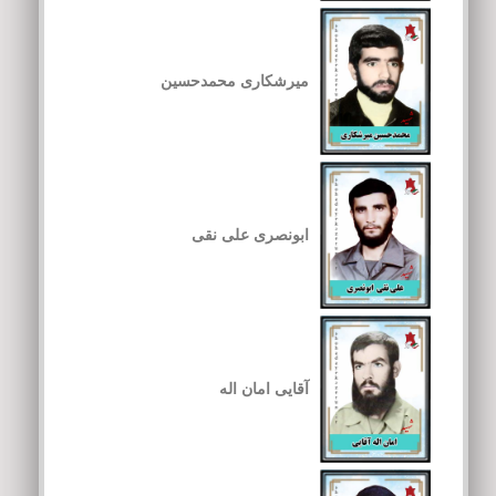
میرشکاری محمدحسین
ابونصری علی نقی
آقایی امان اله