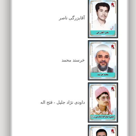
آقابزرگی ناصر
خرسند محمد
داودی نژاد جلیل - فتح اله