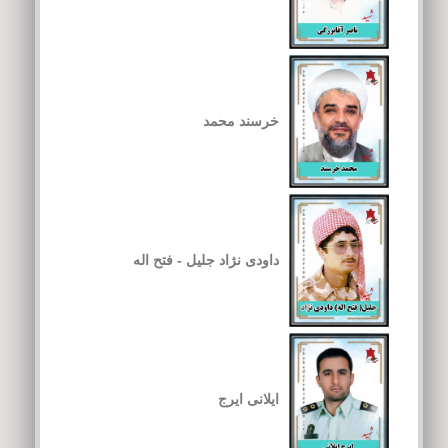
خرسند محمد
داودی نژاد جلیل - فتح اله
ایلانی ایرج