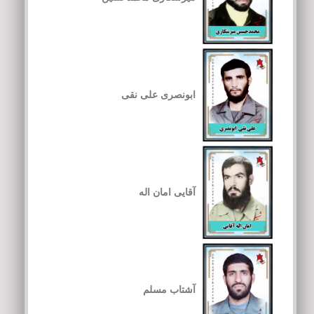
ابونصری علی نقی
آقایی امان اله
آشتاب مسلم