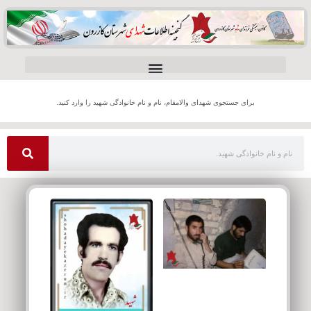
برای جستجوی شهدای والامقام، نام و نام خانوادگی شهید را وارد کنید.