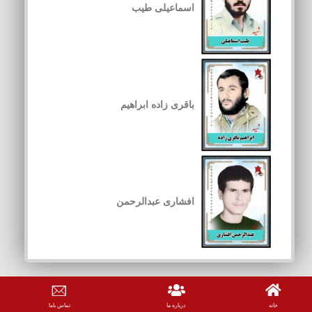
اسماعیلی طیب
باقری زاده ابراهیم
افشاری عبدالرحمن
خانه
درباره ما
تماس باما