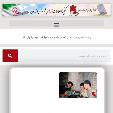
برای جستجوی شهدای والامقام، نام و نام خانوادگی شهید را وارد کنید.