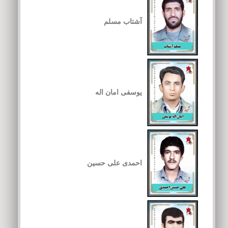
آشتاب مسلم
یوسفی امان اله
احمدی علی حسین