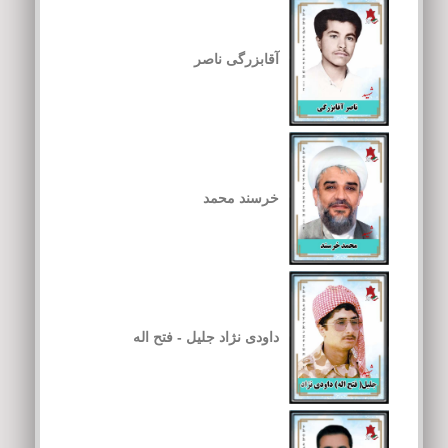
آقابزرگی ناصر
خرسند محمد
داودی نژاد جلیل - فتح اله