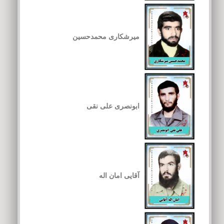
میرشکاری محمدحسین
ابونصری علی نقی
آقایی امان اله