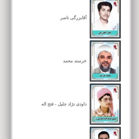
آقابزرگی ناصر
خرسند محمد
داودی نژاد جلیل - فتح اله