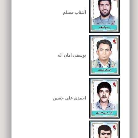
آشتاب مسلم
یوسفی امان اله
احمدی علی حسین