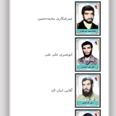
میرشکاری محمدحسین
ابونصری علی نقی
آقایی امان اله