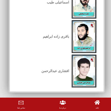
اسماعیلی طیب
باقری زاده ابراهیم
افشاری عبدالرحمن
خانه
درباره ما
تماس باما