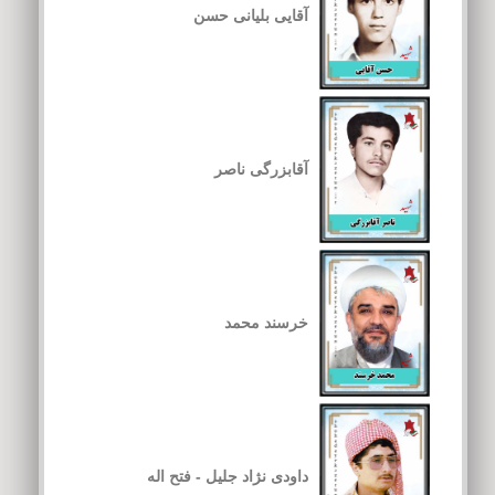
آقایی بلیانی حسن
آقابزرگی ناصر
خرسند محمد
داودی نژاد جلیل - فتح اله