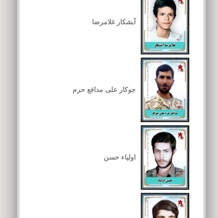
آبشکار غلامرضا
جوکار علی مدافع حرم
اولیاء حسن