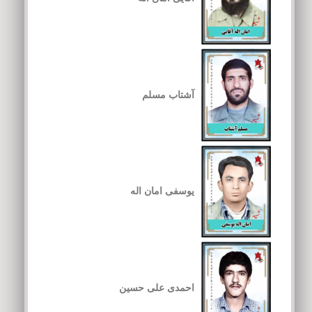
آشتاب مسلم
یوسفی امان اله
احمدی علی حسین