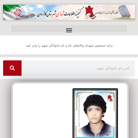
برای جستجوی شهدای والامقام، نام و نام خانوادگی شهید را وارد کنید.