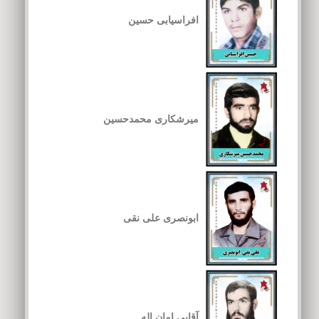
افراسیابی حسین
میرشکاری محمدحسین
ابونصری علی نقی
آقایی امان اله