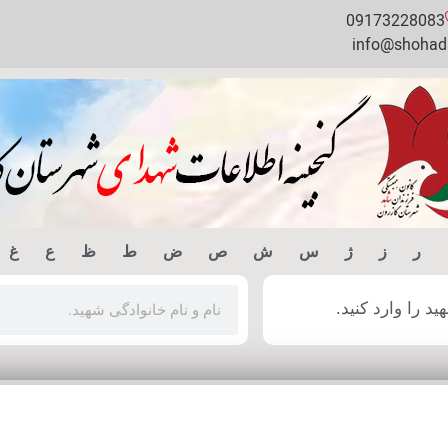
09173228083
info@shohada
ر
ز
ژ
س
ش
ص
ض
ط
ظ
ع
غ
 را وارد کنید.