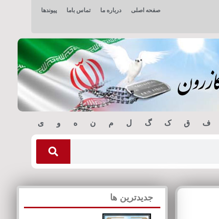
صفحه اصلی
درباره ما
تماس باما
پیوندها
ف
ق
ک
گ
ل
م
ن
ه
و
ی
جدیدترین ها