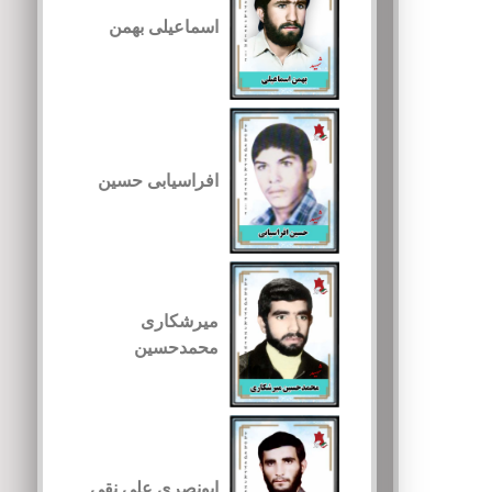
اسماعیلی بهمن
افراسیابی حسین
میرشکاری
محمدحسین
ابونصری علی نقی