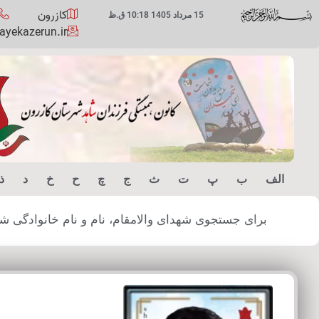
کازرون
15 مرداد 1405 10:18 ق.ظ
yekazerun.ir
الف
ب
پ
ت
ث
ج
چ
ح
خ
د
ذ
برای جستجوی شهدای والامقام، نام و نام خانوادگی شهید