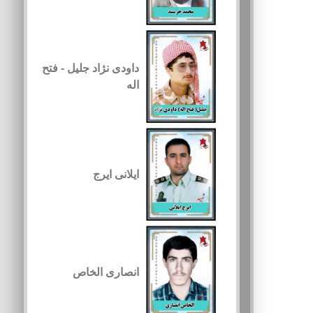
داودی نژاد جلیل - فتح
اله
ایلانی ایرج
انصاری الخاص