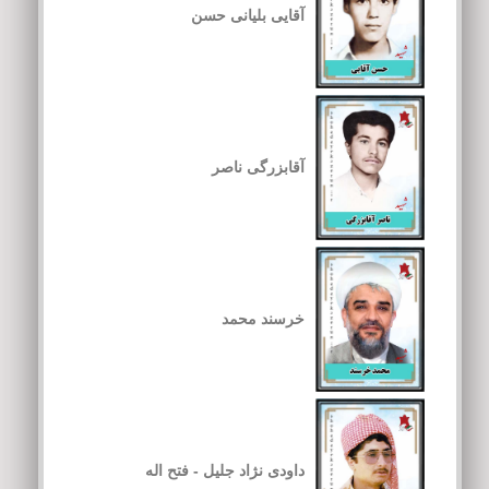
آقایی بلیانی حسن
آقابزرگی ناصر
خرسند محمد
داودی نژاد جلیل - فتح اله