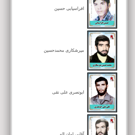
افراسیابی حسین
میرشکاری محمدحسین
ابونصری علی نقی
آقایی امان اله