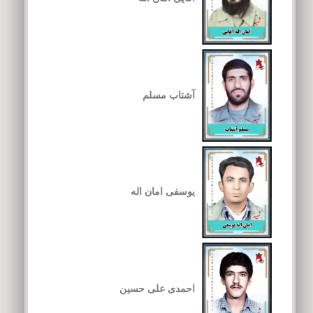
آشتاب مسلم
یوسفی امان اله
احمدی علی حسین