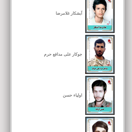
آبشکار غلامرضا
جوکار علی مدافع حرم
اولیاء حسن