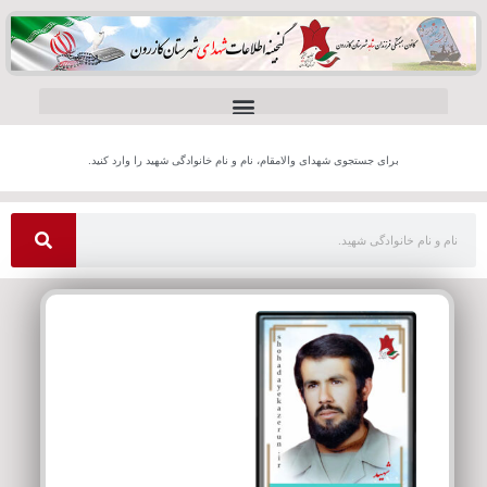
برای جستجوی شهدای والامقام، نام و نام خانوادگی شهید را وارد کنید.