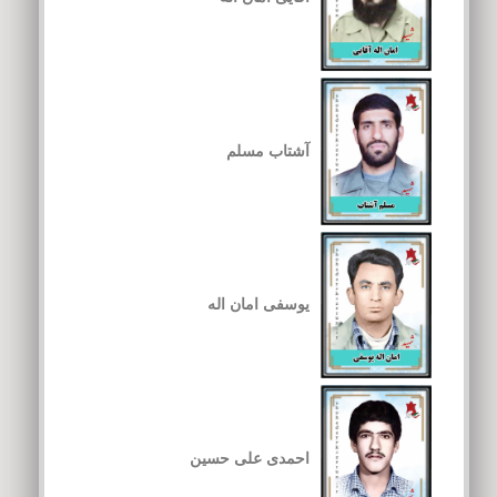
آشتاب مسلم
یوسفی امان اله
احمدی علی حسین