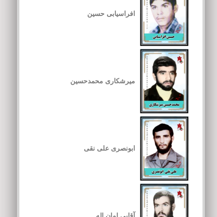
افراسیابی حسین
میرشکاری محمدحسین
ابونصری علی نقی
آقایی امان اله