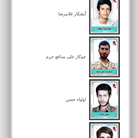
آبشکار غلامرضا
جوکار علی مدافع حرم
اولیاء حسن