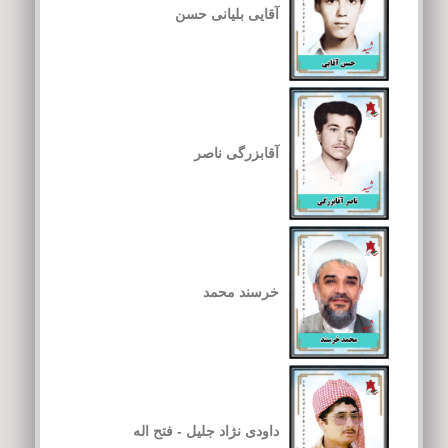
آقایی بلیانی حسن
آقابزرگی ناصر
خرسند محمد
داودی نژاد جلیل - فتح اله