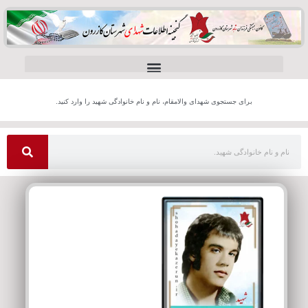
برای جستجوی شهدای والامقام، نام و نام خانوادگی شهید را وارد کنید.