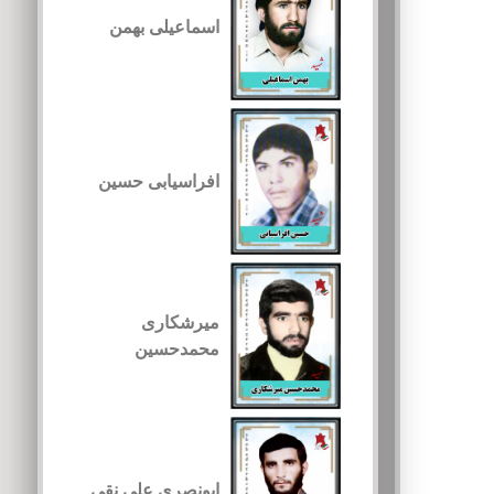
اسماعیلی بهمن
افراسیابی حسین
میرشکاری
محمدحسین
ابونصری علی نقی