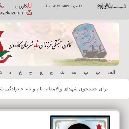
کازرون
17 مرداد 1405 4:35 ب.ظ
yekazerun.ir
الف
ب
پ
ت
ث
ج
چ
ح
خ
د
ذ
برای جستجوی شهدای والامقام، نام و نام خانوادگی شهید