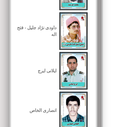
داودی نژاد جلیل - فتح
اله
ایلانی ایرج
انصاری الخاص