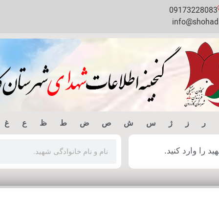
09173228083
info@shohada
ر
ز
ژ
س
ش
ص
ض
ط
ظ
ع
غ
 را وارد کنید.