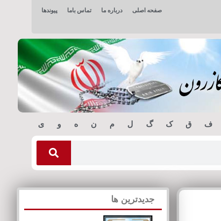
صفحه اصلی
درباره ما
تماس باما
پیوندها
ف
ق
ک
گ
ل
م
ن
ه
و
ی
جدیدترین ها