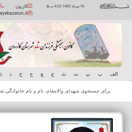
کازرون
16 مرداد 1405 4:22 ب.ظ
yekazerun.ir
الف
ب
پ
ت
ث
ج
چ
ح
خ
د
ذ
برای جستجوی شهدای والامقام، نام و نام خانوادگی شهید