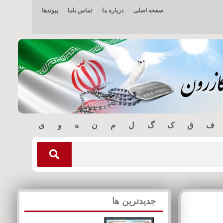
صفحه اصلی
درباره ما
تماس باما
پیوندها
ف
ق
ک
گ
ل
م
ن
ه
و
ی
جدیدترین ها