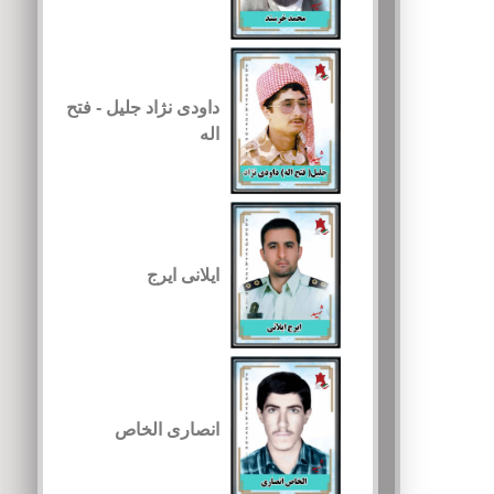
داودی نژاد جلیل - فتح
اله
ایلانی ایرج
انصاری الخاص