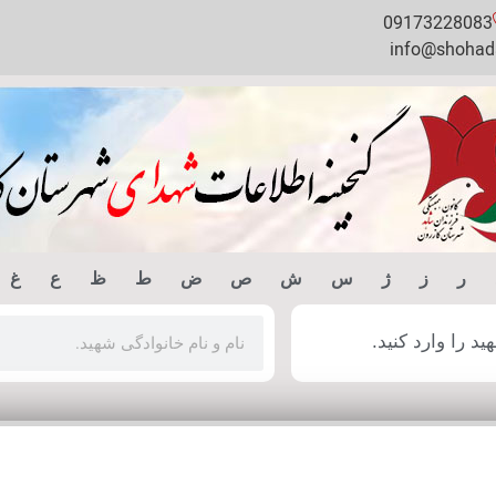
09173228083
info@shohada
ر
ز
ژ
س
ش
ص
ض
ط
ظ
ع
غ
 را وارد کنید.