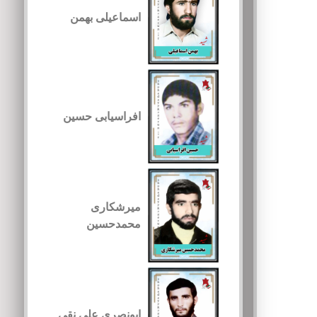
اسماعیلی بهمن
افراسیابی حسین
میرشکاری
محمدحسین
ابونصری علی نقی