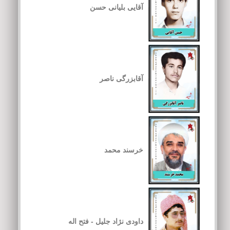
آقایی بلیانی حسن
آقابزرگی ناصر
خرسند محمد
داودی نژاد جلیل - فتح اله