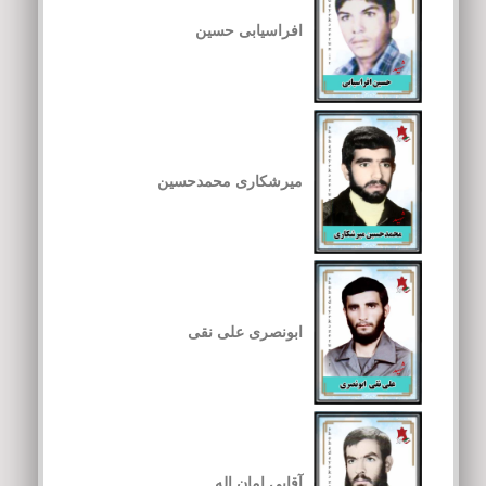
افراسیابی حسین
میرشکاری محمدحسین
ابونصری علی نقی
آقایی امان اله