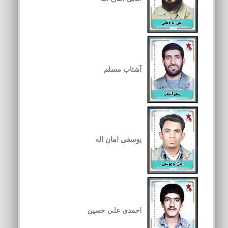
آشتاب مسلم
یوسفی امان اله
احمدی علی حسین