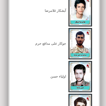
آبشکار غلامرضا
جوکار علی مدافع حرم
اولیاء حسن