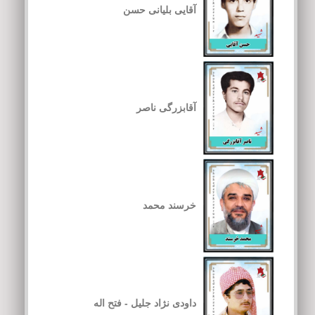
آقایی بلیانی حسن
آقابزرگی ناصر
خرسند محمد
داودی نژاد جلیل - فتح اله