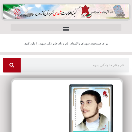
برای جستجوی شهدای والامقام، نام و نام خانوادگی شهید را وارد کنید.