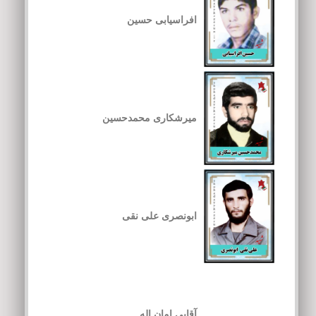
افراسیابی حسین
میرشکاری محمدحسین
ابونصری علی نقی
آقایی امان اله