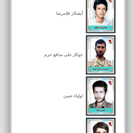
آبشکار غلامرضا
جوکار علی مدافع حرم
اولیاء حسن