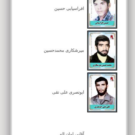
افراسیابی حسین
میرشکاری محمدحسین
ابونصری علی نقی
آقایی امان اله