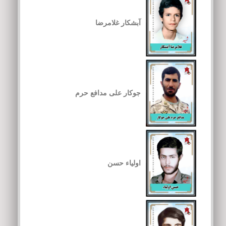
آبشکار غلامرضا
جوکار علی مدافع حرم
اولیاء حسن