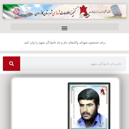
برای جستجوی شهدای والامقام، نام و نام خانوادگی شهید را وارد کنید.