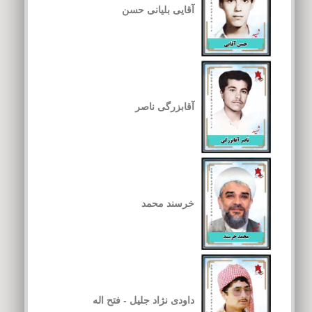
آقایی بلیانی حسن
آقابزرگی ناصر
خرسند محمد
داودی نژاد جلیل - فتح اله