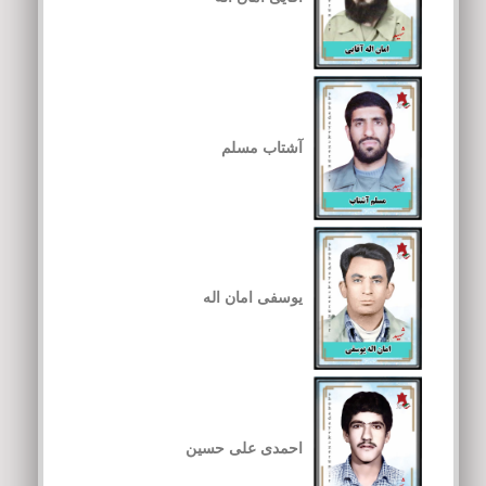
آشتاب مسلم
یوسفی امان اله
احمدی علی حسین