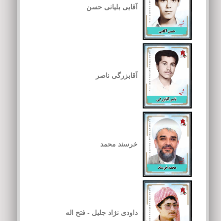
آقایی بلیانی حسن
آقابزرگی ناصر
خرسند محمد
داودی نژاد جلیل - فتح اله