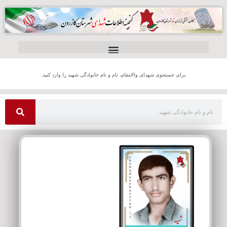
برای جستجوی شهدای والامقام، نام و نام خانوادگی شهید را وارد کنید.