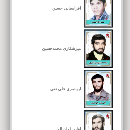
افراسیابی حسین
میرشکاری محمدحسین
ابونصری علی نقی
آقایی امان اله