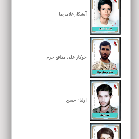
آبشکار غلامرضا
جوکار علی مدافع حرم
اولیاء حسن