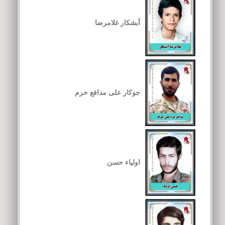
آبشکار غلامرضا
جوکار علی مدافع حرم
اولیاء حسن