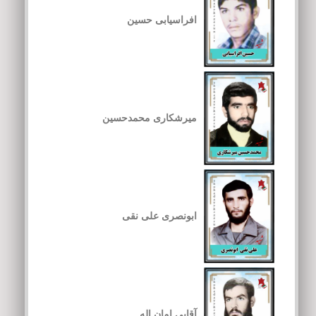
افراسیابی حسین
میرشکاری محمدحسین
ابونصری علی نقی
آقایی امان اله