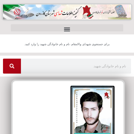
برای جستجوی شهدای والامقام، نام و نام خانوادگی شهید را وارد کنید.