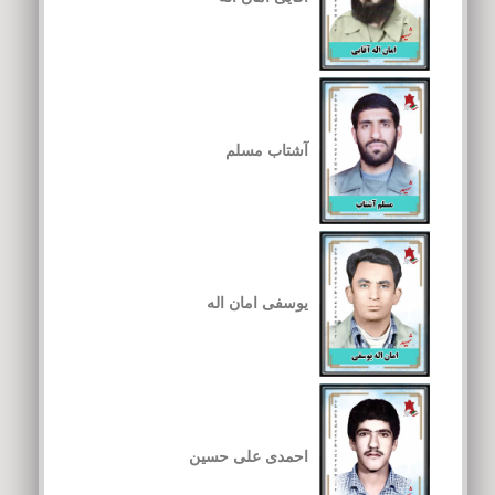
آشتاب مسلم
یوسفی امان اله
احمدی علی حسین