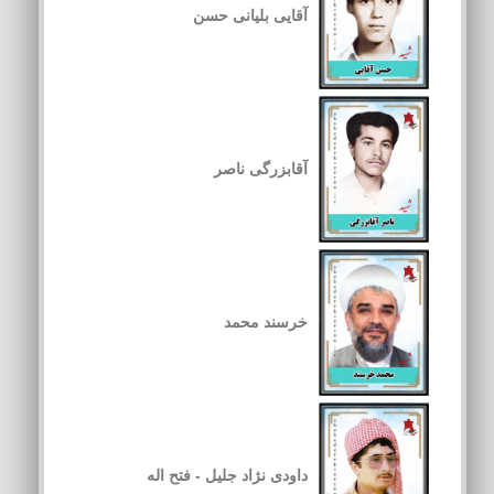
آقایی بلیانی حسن
آقابزرگی ناصر
خرسند محمد
داودی نژاد جلیل - فتح اله