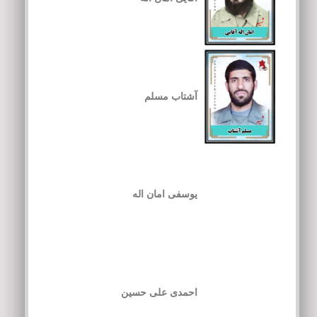
آشتاب مسلم
یوسفی امان اله
احمدی علی حسین