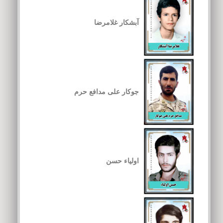
آبشکار غلامرضا
جوکار علی مدافع حرم
اولیاء حسن