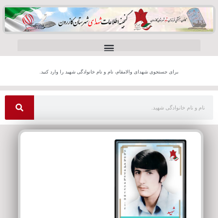
برای جستجوی شهدای والامقام، نام و نام خانوادگی شهید را وارد کنید.