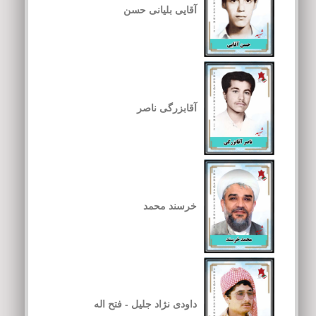
آقایی بلیانی حسن
آقابزرگی ناصر
خرسند محمد
داودی نژاد جلیل - فتح اله