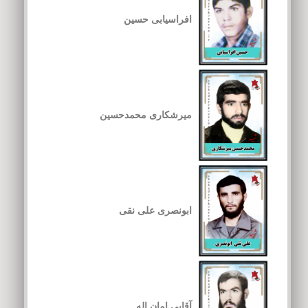
افراسیابی حسین
میرشکاری محمدحسین
ابونصری علی نقی
آقایی امان اله