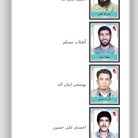
آشتاب مسلم
یوسفی امان اله
احمدی علی حسین