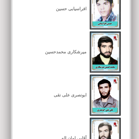
افراسیابی حسین
میرشکاری محمدحسین
ابونصری علی نقی
آقایی امان اله