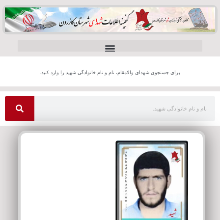
برای جستجوی شهدای والامقام، نام و نام خانوادگی شهید را وارد کنید.