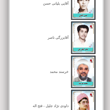
آقایی بلیانی حسن
آقابزرگی ناصر
خرسند محمد
داودی نژاد جلیل - فتح اله