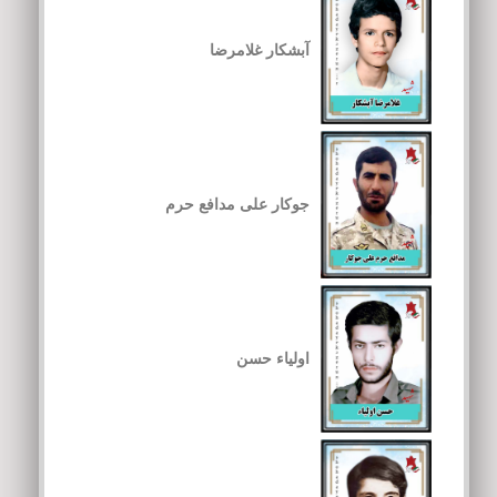
آبشکار غلامرضا
جوکار علی مدافع حرم
اولیاء حسن