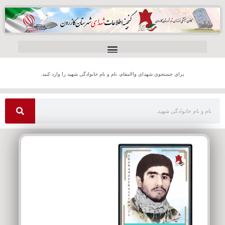
برای جستجوی شهدای والامقام، نام و نام خانوادگی شهید را وارد کنید.