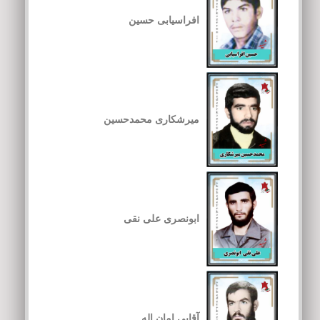
افراسیابی حسین
میرشکاری محمدحسین
ابونصری علی نقی
آقایی امان اله