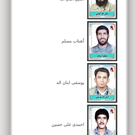
آشتاب مسلم
یوسفی امان اله
احمدی علی حسین