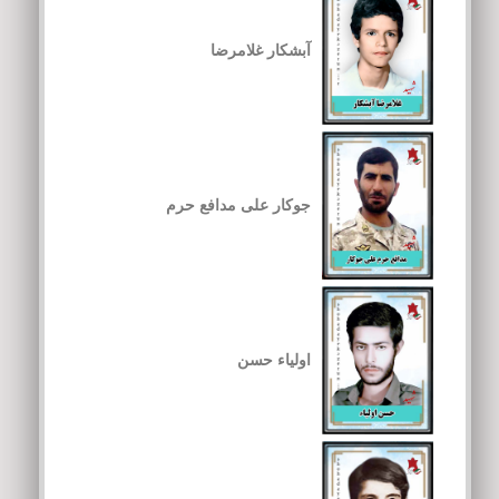
آبشکار غلامرضا
جوکار علی مدافع حرم
اولیاء حسن