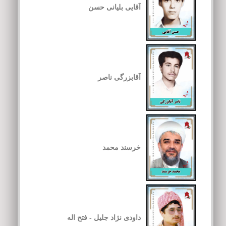
آقایی بلیانی حسن
آقابزرگی ناصر
خرسند محمد
داودی نژاد جلیل - فتح اله