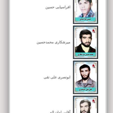
افراسیابی حسین
میرشکاری محمدحسین
ابونصری علی نقی
آقایی امان اله