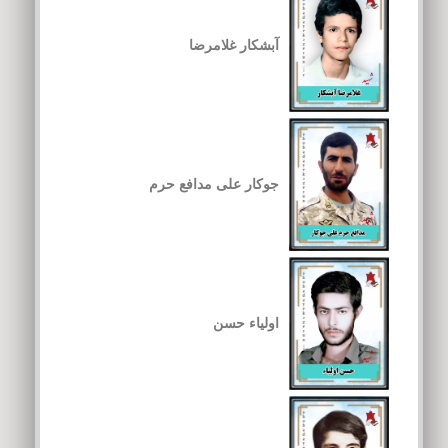
آبشکار غلامرضا
جوکار علی مدافع حرم
اولیاء حسن