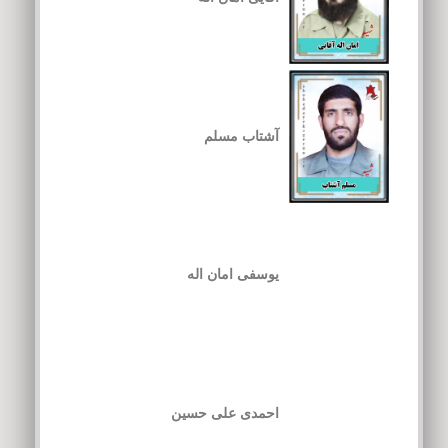
آشتاب مسلم
یوسفی امان اله
احمدی علی حسین