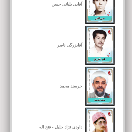
آقایی بلیانی حسن
آقابزرگی ناصر
خرسند محمد
داودی نژاد جلیل - فتح اله