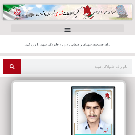
برای جستجوی شهدای والامقام، نام و نام خانوادگی شهید را وارد کنید.