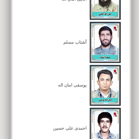
آشتاب مسلم
یوسفی امان اله
احمدی علی حسین