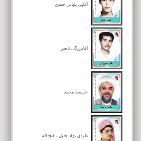
آقایی بلیانی حسن
آقابزرگی ناصر
خرسند محمد
داودی نژاد جلیل - فتح اله