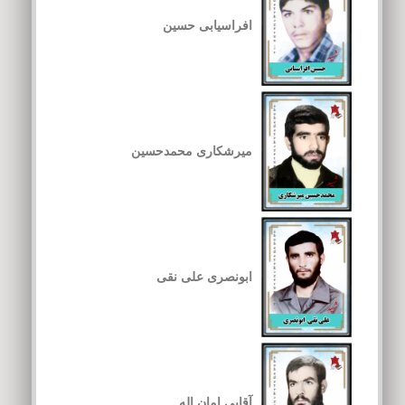
افراسیابی حسین
میرشکاری محمدحسین
ابونصری علی نقی
آقایی امان اله