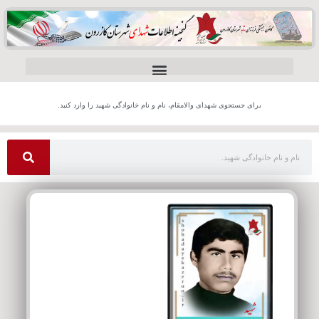
برای جستجوی شهدای والامقام، نام و نام خانوادگی شهید را وارد کنید.