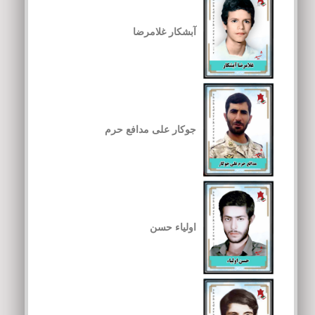
آبشکار غلامرضا
جوکار علی مدافع حرم
اولیاء حسن