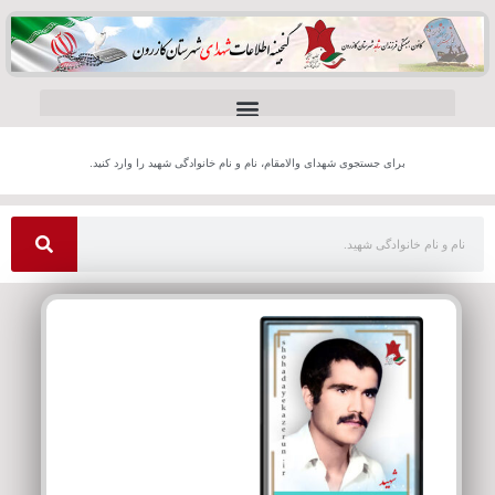
برای جستجوی شهدای والامقام، نام و نام خانوادگی شهید را وارد کنید.