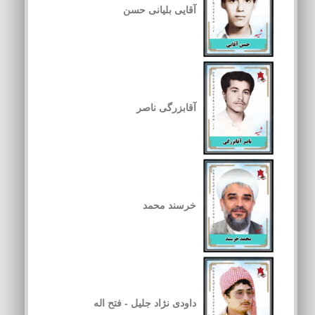
آقایی بلیانی حسن
آقابزرگی ناصر
خرسند محمد
داودی نژاد جلیل - فتح اله