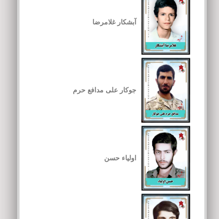
آبشکار غلامرضا
جوکار علی مدافع حرم
اولیاء حسن