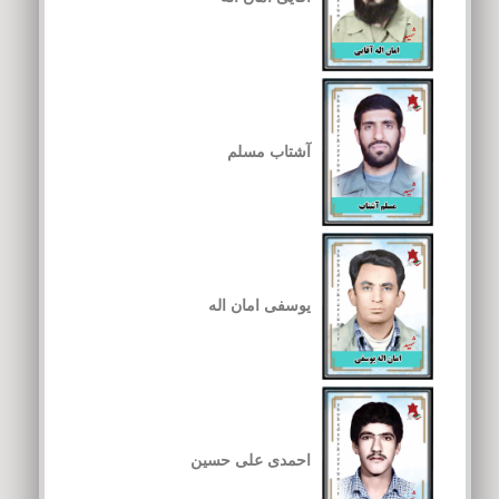
آشتاب مسلم
یوسفی امان اله
احمدی علی حسین