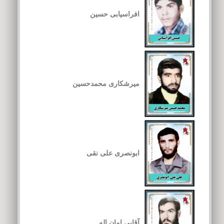
افراسیابی حسین
میرشکاری محمدحسین
ابونصری علی نقی
آقایی امان اله