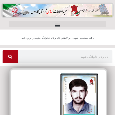
برای جستجوی شهدای والامقام، نام و نام خانوادگی شهید را وارد کنید.