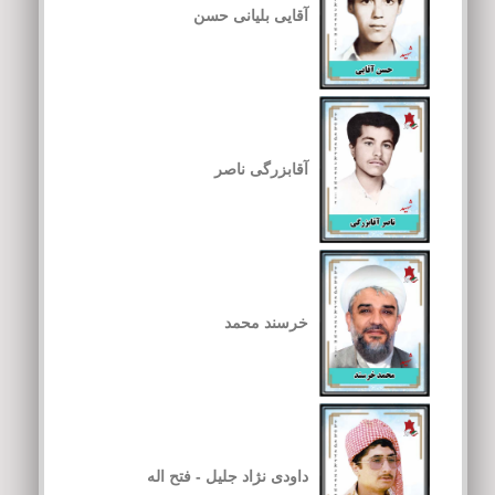
آقایی بلیانی حسن
آقابزرگی ناصر
خرسند محمد
داودی نژاد جلیل - فتح اله