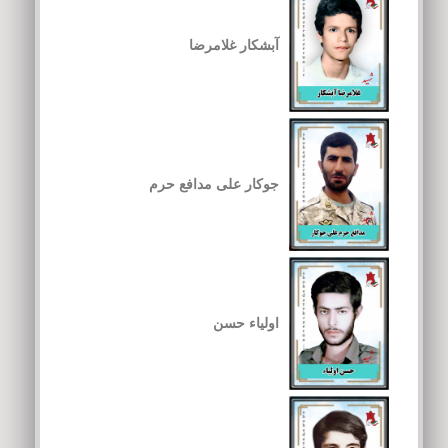
آبشکار غلامرضا
جوکار علی مدافع حرم
اولیاء حسن