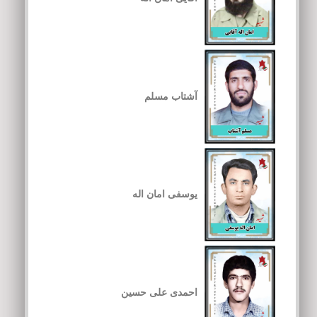
آشتاب مسلم
یوسفی امان اله
احمدی علی حسین