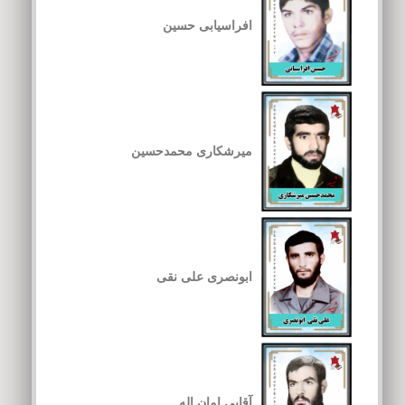
افراسیابی حسین
میرشکاری محمدحسین
ابونصری علی نقی
آقایی امان اله