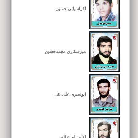
افراسیابی حسین
میرشکاری محمدحسین
ابونصری علی نقی
آقایی امان اله