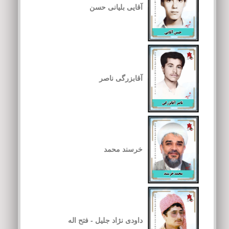
آقایی بلیانی حسن
آقابزرگی ناصر
خرسند محمد
داودی نژاد جلیل - فتح اله