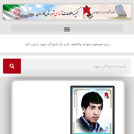
برای جستجوی شهدای والامقام، نام و نام خانوادگی شهید را وارد کنید.