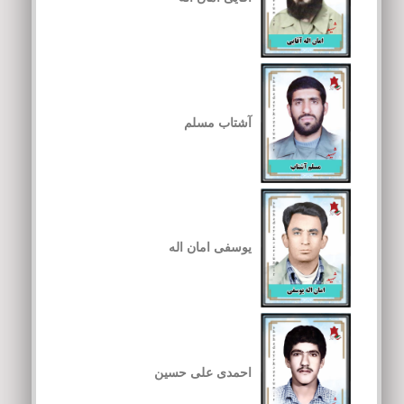
آشتاب مسلم
یوسفی امان اله
احمدی علی حسین