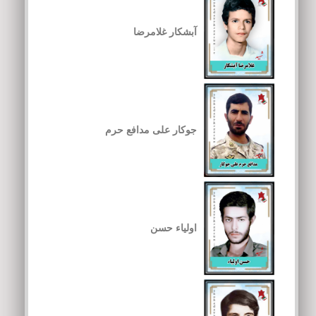
آبشکار غلامرضا
جوکار علی مدافع حرم
اولیاء حسن