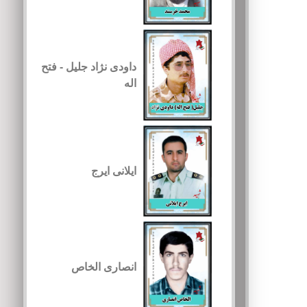
داودی نژاد جلیل - فتح
اله
ایلانی ایرج
انصاری الخاص