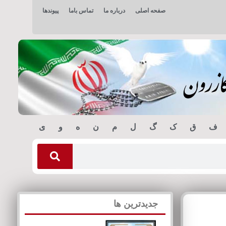
صفحه اصلی
درباره ما
تماس باما
پیوندها
ف
ق
ک
گ
ل
م
ن
ه
و
ی
جدیدترین ها