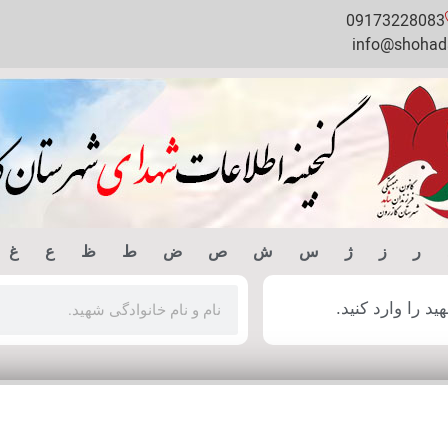
09173228083
info@shohada
ر
ز
ژ
س
ش
ص
ض
ط
ظ
ع
غ
 را وارد کنید.