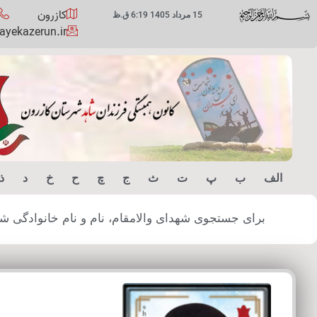
کازرون
15 مرداد 1405 6:19 ق.ظ
yekazerun.ir
الف
ب
پ
ت
ث
ج
چ
ح
خ
د
ذ
برای جستجوی شهدای والامقام، نام و نام خانوادگی شهید