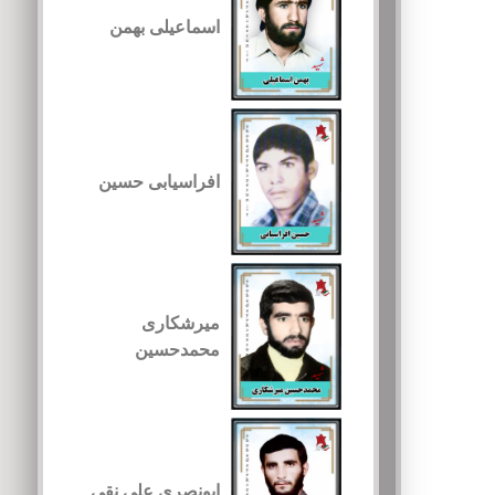
اسماعیلی بهمن
افراسیابی حسین
میرشکاری
محمدحسین
ابونصری علی نقی