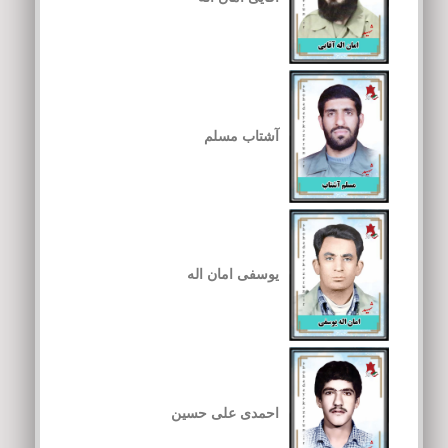
آشتاب مسلم
یوسفی امان اله
احمدی علی حسین