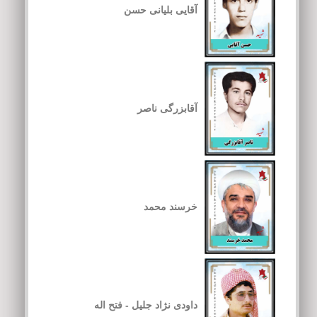
آقایی بلیانی حسن
آقابزرگی ناصر
خرسند محمد
داودی نژاد جلیل - فتح اله