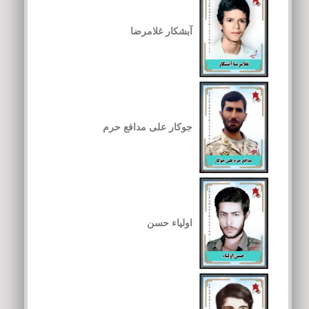
آبشکار غلامرضا
جوکار علی مدافع حرم
اولیاء حسن