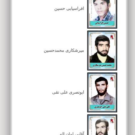
افراسیابی حسین
میرشکاری محمدحسین
ابونصری علی نقی
آقایی امان اله