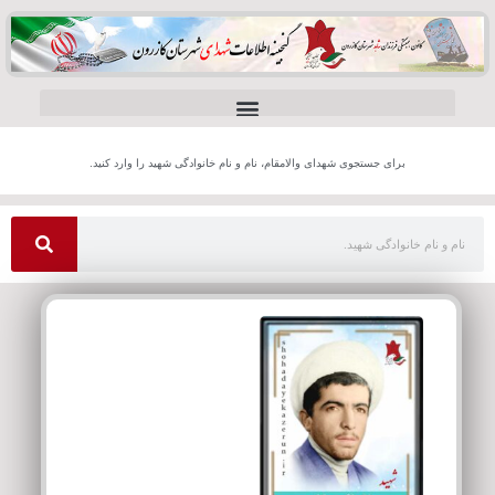
برای جستجوی شهدای والامقام، نام و نام خانوادگی شهید را وارد کنید.