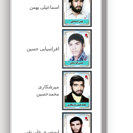
اسماعیلی بهمن
افراسیابی حسین
میرشکاری
محمدحسین
ابونصری علی نقی