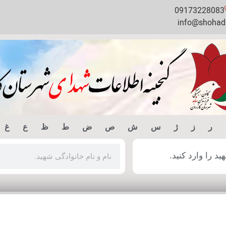
09173228083
info@shohada
ر
ز
ژ
س
ش
ص
ض
ط
ظ
ع
غ
 را وارد کنید.