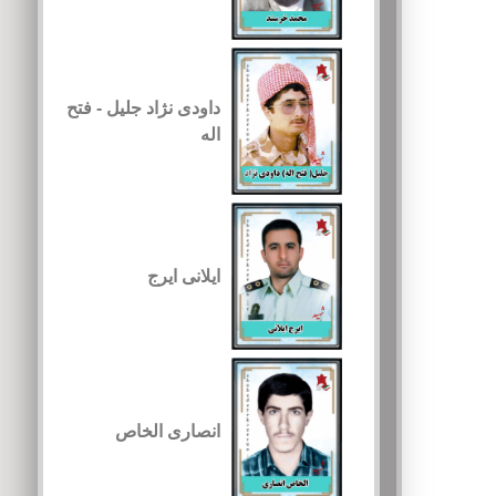
داودی نژاد جلیل - فتح
اله
ایلانی ایرج
انصاری الخاص