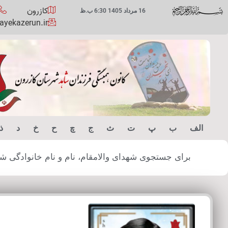
کازرون
16 مرداد 1405 6:30 ب.ظ
yekazerun.ir
الف
ب
پ
ت
ث
ج
چ
ح
خ
د
ذ
برای جستجوی شهدای والامقام، نام و نام خانوادگی شهید