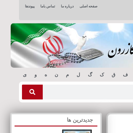
صفحه اصلی
درباره ما
تماس باما
پیوندها
ف
ق
ک
گ
ل
م
ن
ه
و
ی
جدیدترین ها