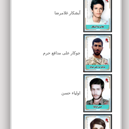
آبشکار غلامرضا
جوکار علی مدافع حرم
اولیاء حسن