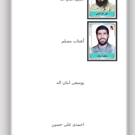
آشتاب مسلم
یوسفی امان اله
احمدی علی حسین