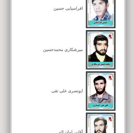
افراسیابی حسین
میرشکاری محمدحسین
ابونصری علی نقی
آقایی امان اله