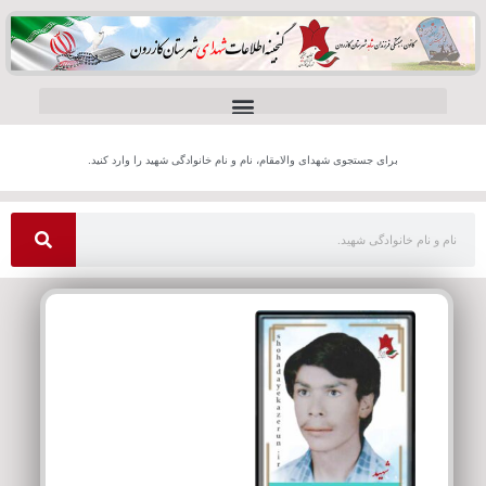
برای جستجوی شهدای والامقام، نام و نام خانوادگی شهید را وارد کنید.