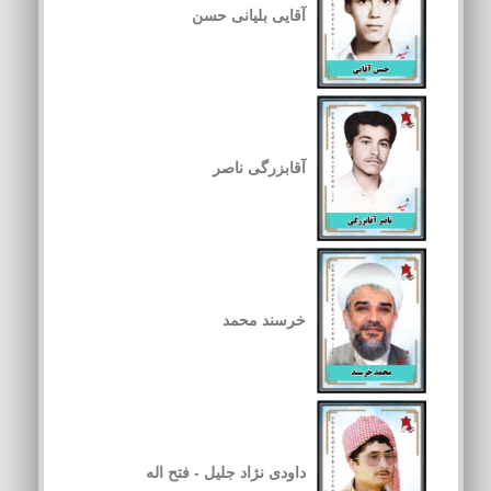
آقایی بلیانی حسن
آقابزرگی ناصر
خرسند محمد
داودی نژاد جلیل - فتح اله