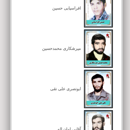
افراسیابی حسین
میرشکاری محمدحسین
ابونصری علی نقی
آقایی امان اله