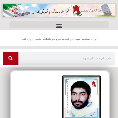
برای جستجوی شهدای والامقام، نام و نام خانوادگی شهید را وارد کنید.