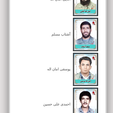
آشتاب مسلم
یوسفی امان اله
احمدی علی حسین