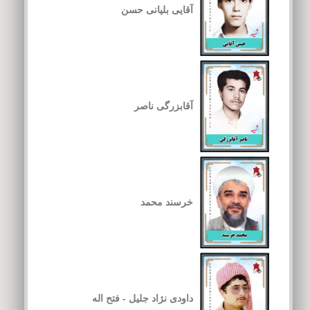
آقایی بلیانی حسن
آقابزرگی ناصر
خرسند محمد
داودی نژاد جلیل - فتح اله