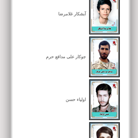
آبشکار غلامرضا
جوکار علی مدافع حرم
اولیاء حسن