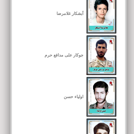
آبشکار غلامرضا
جوکار علی مدافع حرم
اولیاء حسن