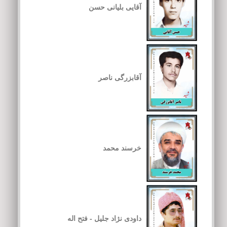
آقایی بلیانی حسن
آقابزرگی ناصر
خرسند محمد
داودی نژاد جلیل - فتح اله