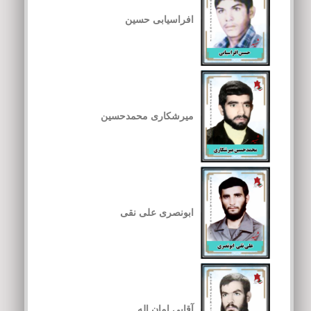
افراسیابی حسین
میرشکاری محمدحسین
ابونصری علی نقی
آقایی امان اله