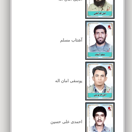
آشتاب مسلم
یوسفی امان اله
احمدی علی حسین