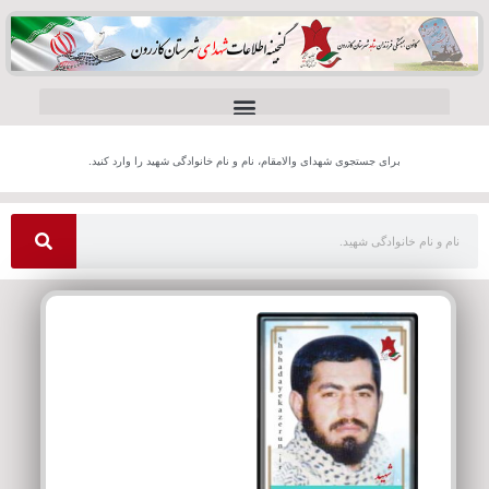
برای جستجوی شهدای والامقام، نام و نام خانوادگی شهید را وارد کنید.