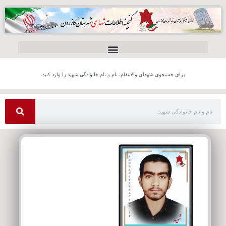
برای جستجوی شهدای والامقام، نام و نام خانوادگی شهید را وارد کنید.