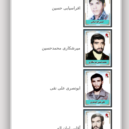
افراسیابی حسین
میرشکاری محمدحسین
ابونصری علی نقی
آقایی امان اله