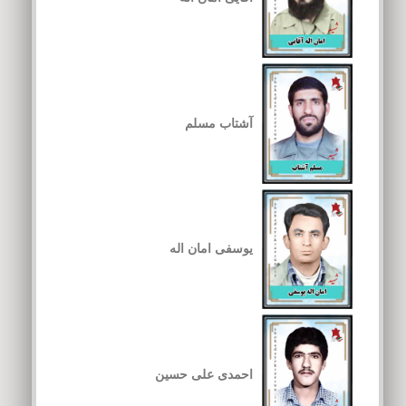
آشتاب مسلم
یوسفی امان اله
احمدی علی حسین