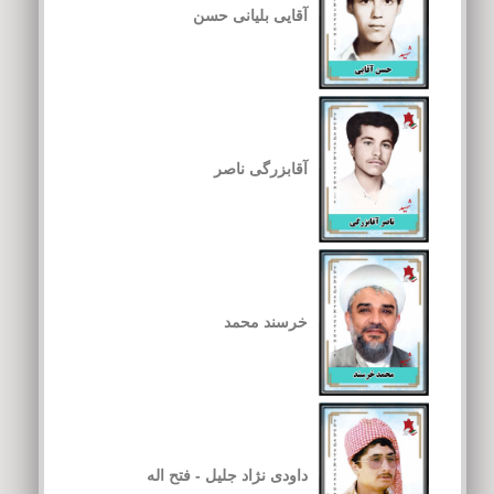
آقایی بلیانی حسن
آقابزرگی ناصر
خرسند محمد
داودی نژاد جلیل - فتح اله