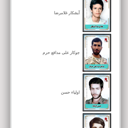
آبشکار غلامرضا
جوکار علی مدافع حرم
اولیاء حسن