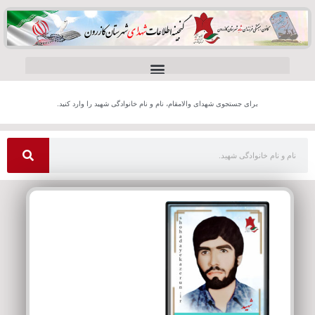
برای جستجوی شهدای والامقام، نام و نام خانوادگی شهید را وارد کنید.