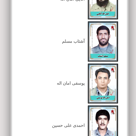
آشتاب مسلم
یوسفی امان اله
احمدی علی حسین