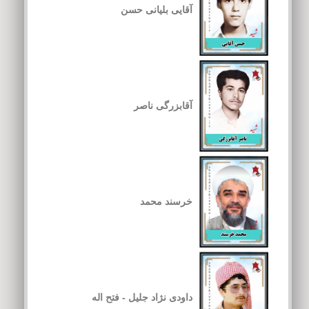
آقایی بلیانی حسن
آقابزرگی ناصر
خرسند محمد
داودی نژاد جلیل - فتح اله