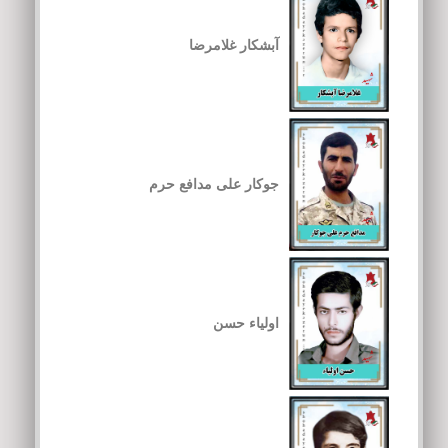
آبشکار غلامرضا
جوکار علی مدافع حرم
اولیاء حسن