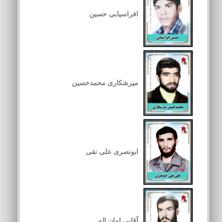
افراسیابی حسین
میرشکاری محمدحسین
ابونصری علی نقی
آقایی امان اله