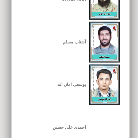
آشتاب مسلم
یوسفی امان اله
احمدی علی حسین