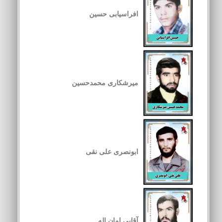
افراسیابی حسین
میرشکاری محمدحسین
ابونصری علی نقی
آقایی امان اله