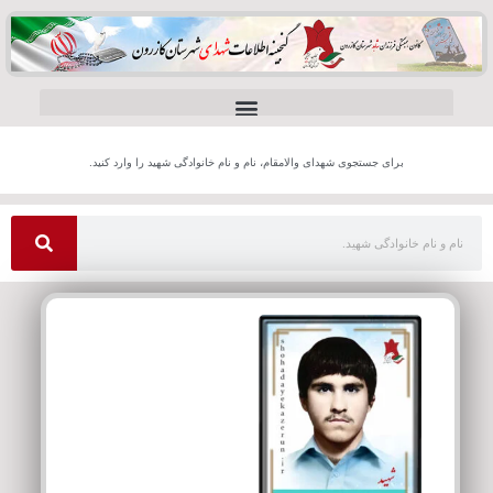
برای جستجوی شهدای والامقام، نام و نام خانوادگی شهید را وارد کنید.