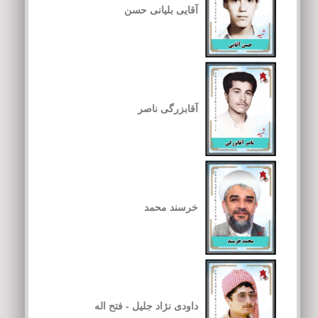
آقایی بلیانی حسن
آقابزرگی ناصر
خرسند محمد
داودی نژاد جلیل - فتح اله