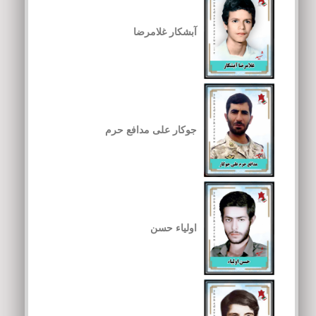
آبشکار غلامرضا
جوکار علی مدافع حرم
اولیاء حسن