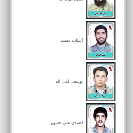
آشتاب مسلم
یوسفی امان اله
احمدی علی حسین