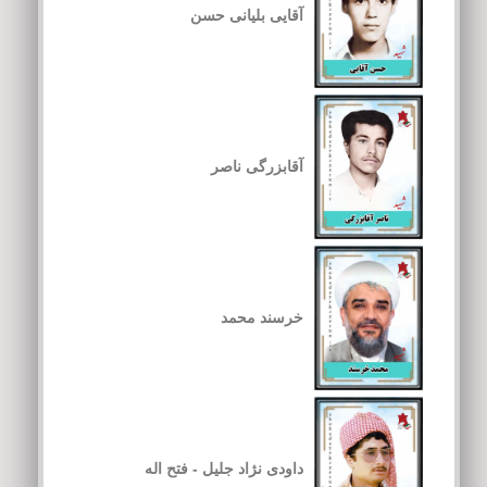
آقایی بلیانی حسن
آقابزرگی ناصر
خرسند محمد
داودی نژاد جلیل - فتح اله