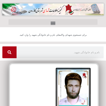
برای جستجوی شهدای والامقام، نام و نام خانوادگی شهید را وارد کنید.