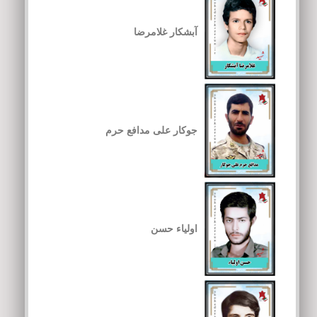
آبشکار غلامرضا
جوکار علی مدافع حرم
اولیاء حسن