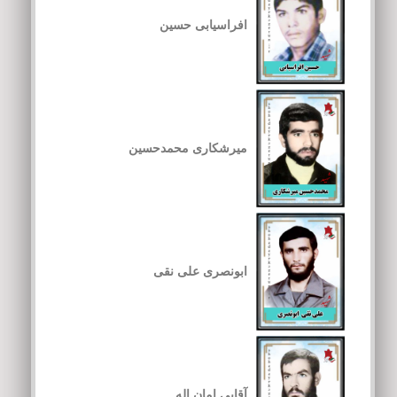
افراسیابی حسین
میرشکاری محمدحسین
ابونصری علی نقی
آقایی امان اله