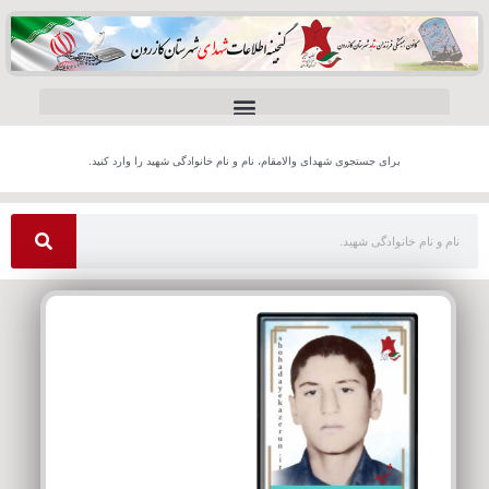
برای جستجوی شهدای والامقام، نام و نام خانوادگی شهید را وارد کنید.