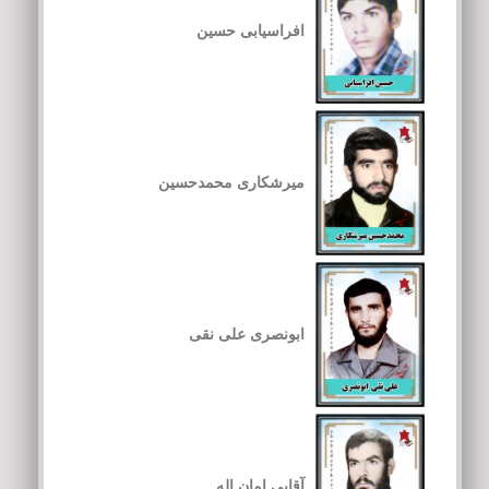
افراسیابی حسین
میرشکاری محمدحسین
ابونصری علی نقی
آقایی امان اله