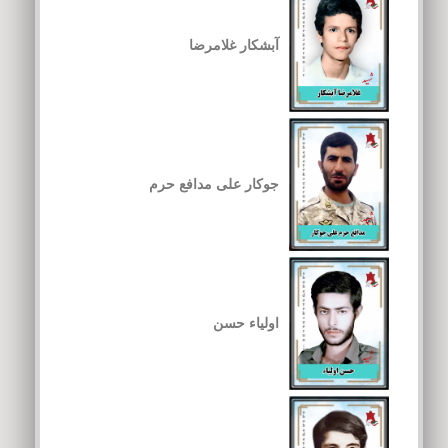
آبشکار غلامرضا
جوکار علی مدافع حرم
اولیاء حسن