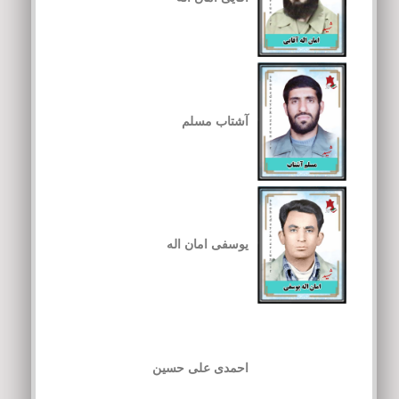
آشتاب مسلم
یوسفی امان اله
احمدی علی حسین