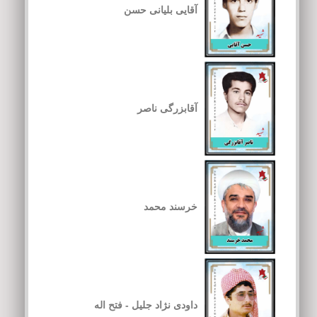
آقایی بلیانی حسن
آقابزرگی ناصر
خرسند محمد
داودی نژاد جلیل - فتح اله