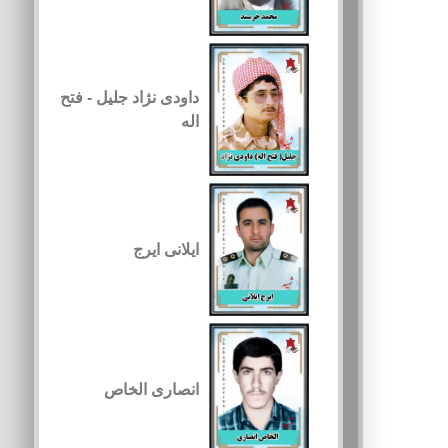
داودی نژاد جلیل - فتح
اله
ایلانی ایرج
انصاری الخاص