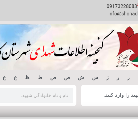
09173228083
info@shohada
ر
ز
ژ
س
ش
ص
ض
ط
ظ
ع
غ
 را وارد کنید.