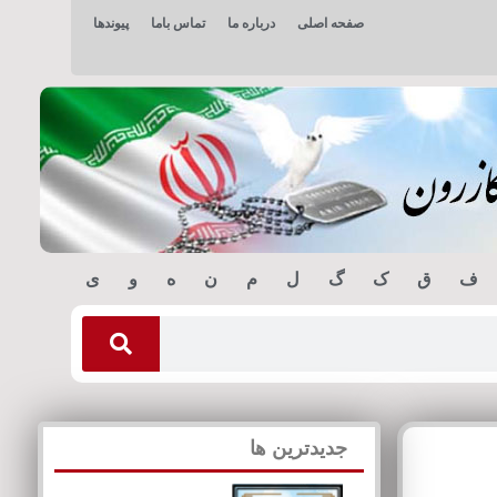
صفحه اصلی
درباره ما
تماس باما
پیوندها
ف
ق
ک
گ
ل
م
ن
ه
و
ی
جدیدترین ها