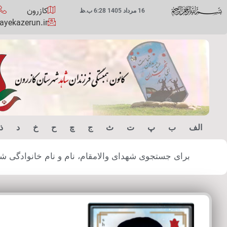
کازرون
16 مرداد 1405 6:28 ب.ظ
yekazerun.ir
الف
ب
پ
ت
ث
ج
چ
ح
خ
د
ذ
برای جستجوی شهدای والامقام، نام و نام خانوادگی شهید