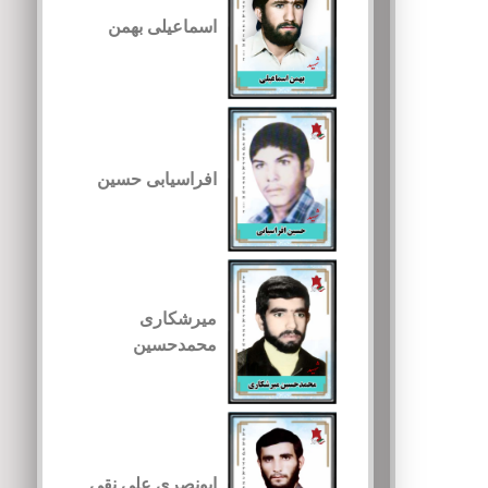
اسماعیلی بهمن
افراسیابی حسین
میرشکاری
محمدحسین
ابونصری علی نقی