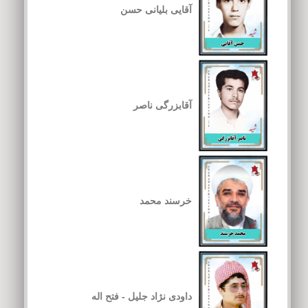
آقایی بلیانی حسن
آقابزرگی ناصر
خرسند محمد
داودی نژاد جلیل - فتح اله