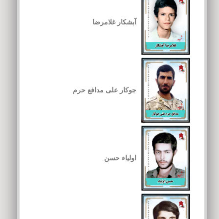
آبشکار غلامرضا
جوکار علی مدافع حرم
اولیاء حسن