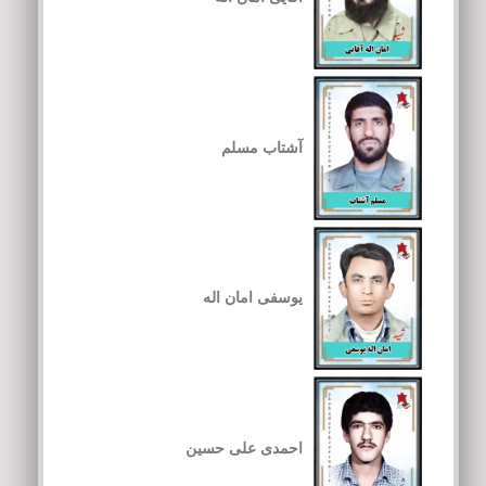
آشتاب مسلم
یوسفی امان اله
احمدی علی حسین