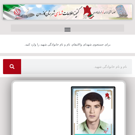
برای جستجوی شهدای والامقام، نام و نام خانوادگی شهید را وارد کنید.