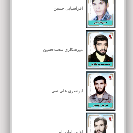
افراسیابی حسین
میرشکاری محمدحسین
ابونصری علی نقی
آقایی امان اله