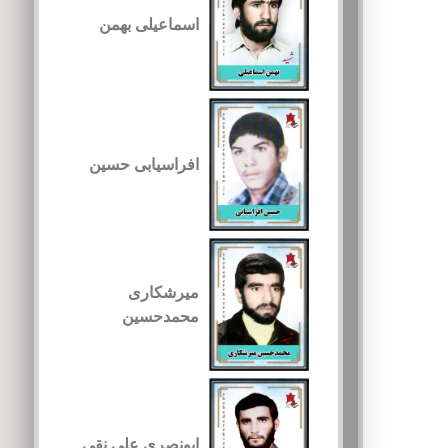
اسماعیلی بهمن
افراسیابی حسین
میرشکاری
محمدحسین
ابونصری علی نقی