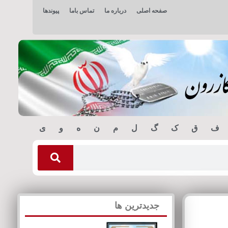
صفحه اصلی
درباره ما
تماس باما
پیوندها
ف
ق
ک
گ
ل
م
ن
ه
و
ی
جدیدترین ها