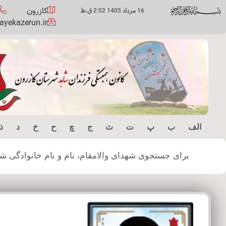
کازرون
16 مرداد 1405 2:52 ق.ظ
yekazerun.ir
الف
ب
پ
ت
ث
ج
چ
ح
خ
د
ذ
برای جستجوی شهدای والامقام، نام و نام خانوادگی شهید