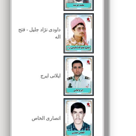
داودی نژاد جلیل - فتح
اله
ایلانی ایرج
انصاری الخاص