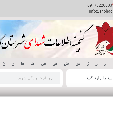
09173228083
info@shohada
ر
ز
ژ
س
ش
ص
ض
ط
ظ
ع
غ
 را وارد کنید.