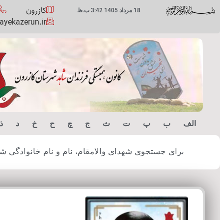
کازرون
18 مرداد 1405 3:42 ب.ظ
yekazerun.ir
الف
ب
پ
ت
ث
ج
چ
ح
خ
د
ذ
برای جستجوی شهدای والامقام، نام و نام خانوادگی شهید