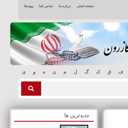
صفحه اصلی
درباره ما
تماس باما
پیوندها
ف
ق
ک
گ
ل
م
ن
ه
و
ی
جدیدترین ها