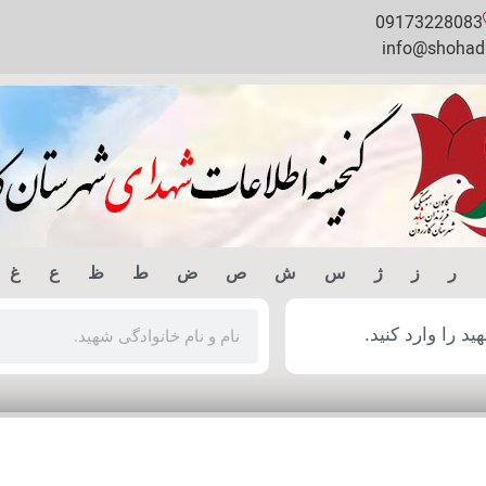
09173228083
info@shohada
ر
ز
ژ
س
ش
ص
ض
ط
ظ
ع
غ
 را وارد کنید.