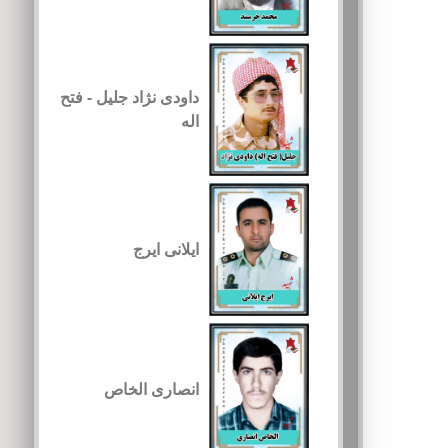
داودی نژاد جلیل - فتح
اله
ایلانی ایرج
انصاری الخاص