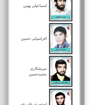
اسماعیلی بهمن
افراسیابی حسین
میرشکاری
محمدحسین
ابونصری علی نقی