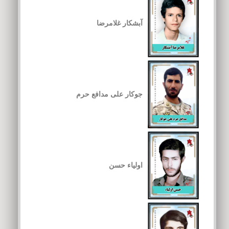
آبشکار غلامرضا
جوکار علی مدافع حرم
اولیاء حسن