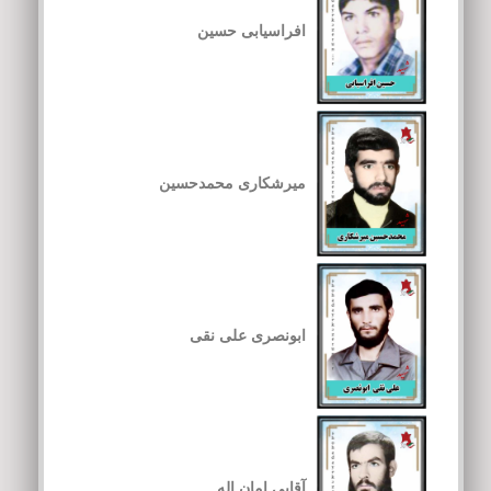
افراسیابی حسین
میرشکاری محمدحسین
ابونصری علی نقی
آقایی امان اله