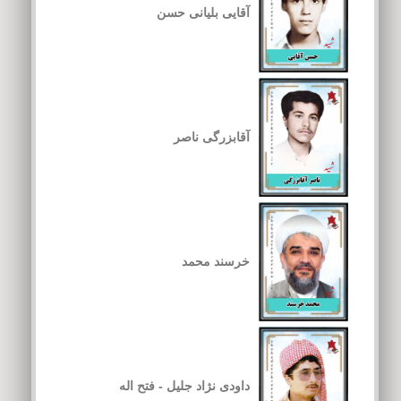
آقایی بلیانی حسن
آقابزرگی ناصر
خرسند محمد
داودی نژاد جلیل - فتح اله