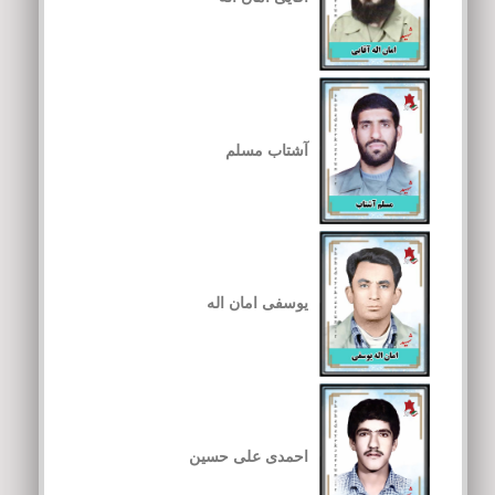
آشتاب مسلم
یوسفی امان اله
احمدی علی حسین