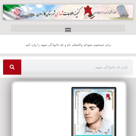
برای جستجوی شهدای والامقام، نام و نام خانوادگی شهید را وارد کنید.