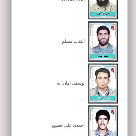
آشتاب مسلم
یوسفی امان اله
احمدی علی حسین