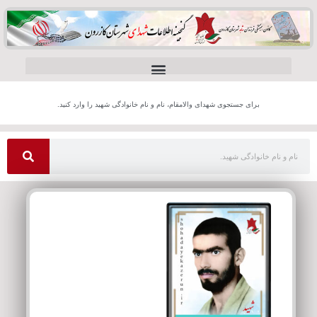
برای جستجوی شهدای والامقام، نام و نام خانوادگی شهید را وارد کنید.