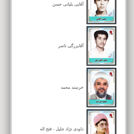
آقایی بلیانی حسن
آقابزرگی ناصر
خرسند محمد
داودی نژاد جلیل - فتح اله