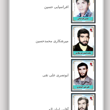
افراسیابی حسین
میرشکاری محمدحسین
ابونصری علی نقی
آقایی امان اله