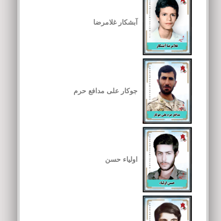
آبشکار غلامرضا
جوکار علی مدافع حرم
اولیاء حسن