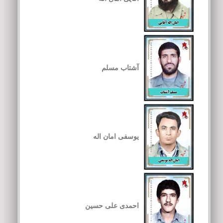
آشتاب مسلم
یوسفی امان اله
احمدی علی حسین