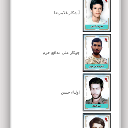
آبشکار غلامرضا
جوکار علی مدافع حرم
اولیاء حسن