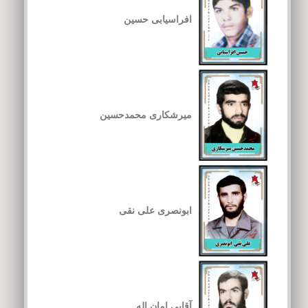
افراسیابی حسین
میرشکاری محمدحسین
ابونصری علی نقی
آقایی امان اله