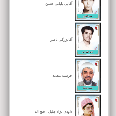
آقایی بلیانی حسن
آقابزرگی ناصر
خرسند محمد
داودی نژاد جلیل - فتح اله