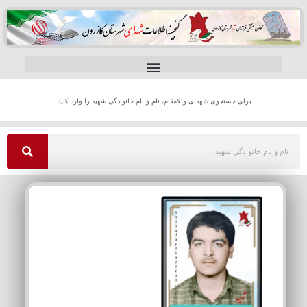
برای جستجوی شهدای والامقام، نام و نام خانوادگی شهید را وارد کنید.