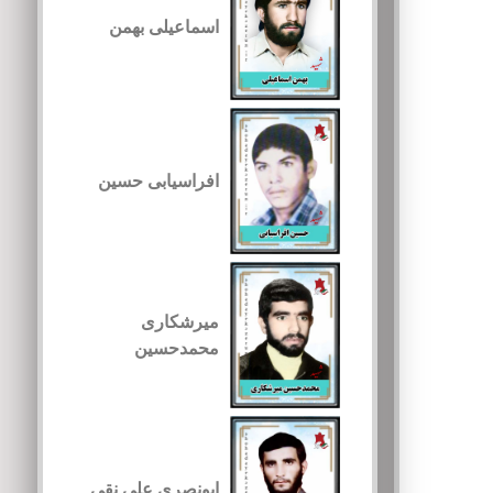
اسماعیلی بهمن
افراسیابی حسین
میرشکاری
محمدحسین
ابونصری علی نقی