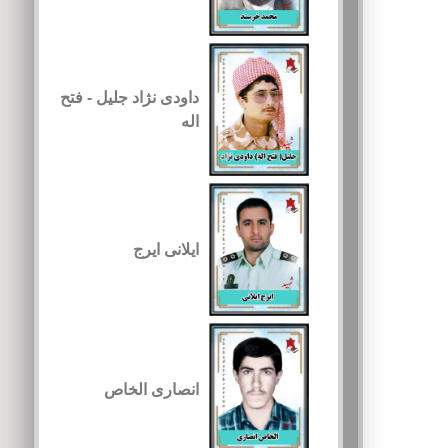
داودی نژاد جلیل - فتح
اله
ایلانی ایرج
انصاری الخاص