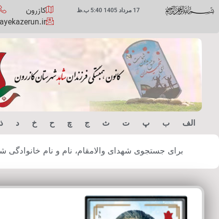
کازرون
17 مرداد 1405 5:40 ب.ظ
yekazerun.ir
الف
ب
پ
ت
ث
ج
چ
ح
خ
د
ذ
برای جستجوی شهدای والامقام، نام و نام خانوادگی شهید