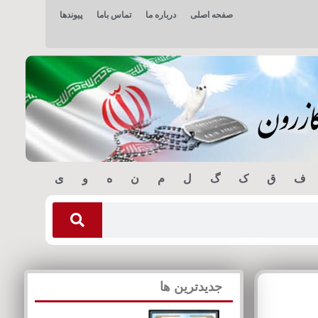
صفحه اصلی
درباره ما
تماس باما
پیوندها
ف
ق
ک
گ
ل
م
ن
ه
و
ی
جدیدترین ها