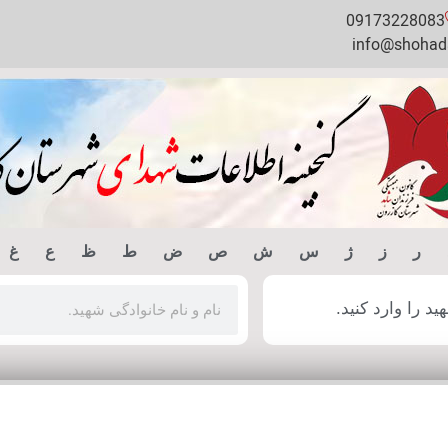
09173228083
info@shohada
ر
ز
ژ
س
ش
ص
ض
ط
ظ
ع
غ
 را وارد کنید.